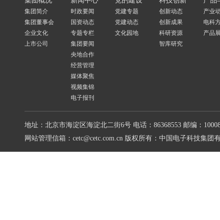
集团概况
新闻中心
党的建设
科技创新
产品
集团简介
时政要闻
党建专题
创新动态
产业
集团董事会
国资动态
党建动态
创新成果
电科
企业文化
专题专栏
文化园地
科研资源
产品
上市公司
集团要闻
智库研究
央地合作
经营管理
媒体聚焦
视频集锦
电子报刊
地址：北京市海淀区海淀北二街6号
电话：86368553
邮编：10008
网站管理信箱：cetc@cetc.com.cn
版权所有：中国电子科技集团